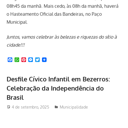
08h45 da manhã. Mais cedo, às 08h da manhã, haverá
o Hasteamento Oficial das Bandeiras, no Paço
Municipal.
Juntos, vamos celebrar às belezas e riquezas do sítio à
cidade!!!
Facebook
WhatsApp
Pinterest
Messenger
Twitter
Desfile Cívico Infantil em Bezerros:
Celebração da Independência do
Brasil
4 de setembro, 2025
Redator
Municipalidade