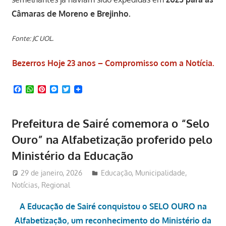
Câmaras de Moreno e Brejinho.
Fonte: JC UOL.
Bezerros Hoje 23 anos – Compromisso com a Notícia.
Facebook
WhatsApp
Pinterest
Messenger
Twitter
Prefeitura de Sairé comemora o “Selo
Ouro” na Alfabetização proferido pelo
Ministério da Educação
29 de janeiro, 2026
Redator
Educação
,
Municipalidade
,
Notícias
,
Regional
A Educação de Sairé conquistou o SELO OURO na
Alfabetização, um reconhecimento do Ministério da