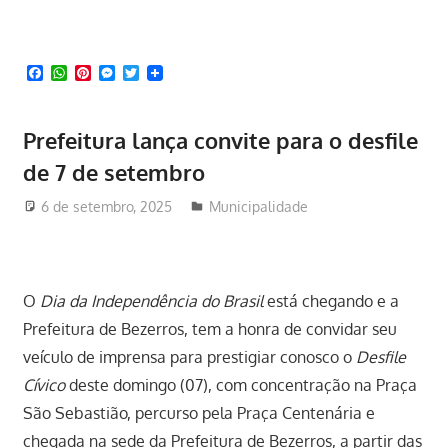
Facebook
WhatsApp
Pinterest
Messenger
Twitter
Prefeitura lança convite para o desfile
de 7 de setembro
6 de setembro, 2025
Redator
Municipalidade
O
Dia da Independência do Brasil
está chegando e a
Prefeitura de Bezerros, tem a honra de convidar seu
veículo de imprensa para prestigiar conosco o
Desfile
Cívico
deste domingo (07), com concentração na Praça
São Sebastião, percurso pela Praça Centenária e
chegada na sede da Prefeitura de Bezerros, a partir das