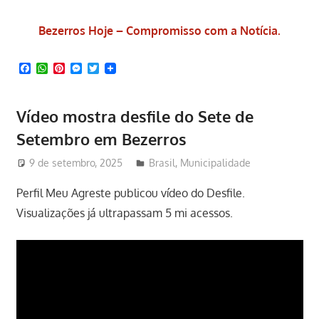
Bezerros Hoje – Compromisso com a Notícia.
Facebook
WhatsApp
Pinterest
Messenger
Twitter
Vídeo mostra desfile do Sete de
Setembro em Bezerros
9 de setembro, 2025
Redator
Brasil
,
Municipalidade
Perfil Meu Agreste publicou vídeo do Desfile.
Visualizações já ultrapassam 5 mi acessos.