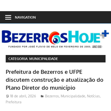
Skip
to
Bezerros
content
NAVIGATION
Hoje
CATEGORIA:
MUNICIPALIDADE
Prefeitura de Bezerros e UFPE
discutem construção e atualização do
Plano Diretor do município
18 de abril, 2026
Redator
Bezerros
,
Municipalidade
,
Notícias
,
Prefeitura