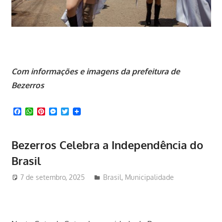
Com informações e imagens da prefeitura de
Bezerros
Facebook
WhatsApp
Pinterest
Messenger
Twitter
Bezerros Celebra a Independência do
Brasil
7 de setembro, 2025
Redator
Brasil
,
Municipalidade