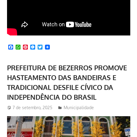
Facebook
WhatsApp
Pinterest
Messenger
Twitter
PREFEITURA DE BEZERROS PROMOVE
HASTEAMENTO DAS BANDEIRAS E
TRADICIONAL DESFILE CÍVICO DA
INDEPENDÊNCIA DO BRASIL
7 de setembro, 2025
Redator
Municipalidade