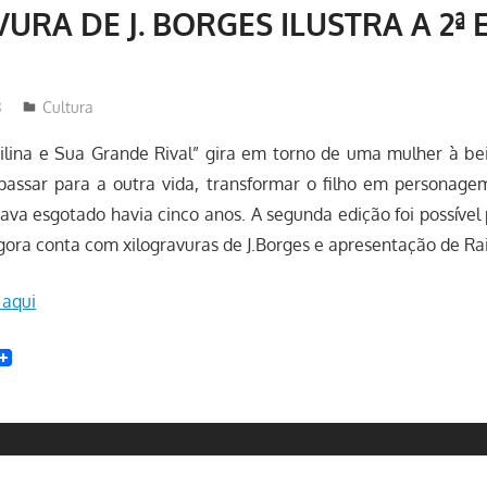
URA DE J. BORGES ILUSTRA A 2ª
3
Redator
Cultura
ina e Sua Grande Rival” gira em torno de uma mulher à be
passar para a outra vida, transformar o filho em personagem
stava esgotado havia cinco anos. A segunda edição foi possíve
gora conta com xilogravuras de J.Borges e apresentação de R
 aqui
t
enger
witter