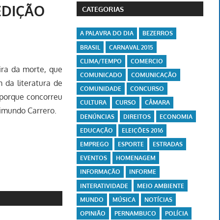
 EDIÇÃO
CATEGORIAS
A PALAVRA DO DIA
BEZERROS
BRASIL
CARNAVAL 2015
CLIMA/TEMPO
COMERCIO
ira da morte, que
COMUNICADO
COMUNICAÇÃO
 da literatura de
COMUNIDADE
CONCURSO
l porque concorreu
CULTURA
CURSO
CÂMARA
aimundo Carrero.
DENÚNCIAS
DIREITOS
ECONOMIA
EDUCAÇÃO
ELEIÇÕES 2016
EMPREGO
ESPORTE
ESTRADAS
EVENTOS
HOMENAGEM
INFORMAÇÃO
INFORME
INTERATIVIDADE
MEIO AMBIENTE
MUNDO
MÚSICA
NOTÍCIAS
OPINIÃO
PERNAMBUCO
POLÍCIA