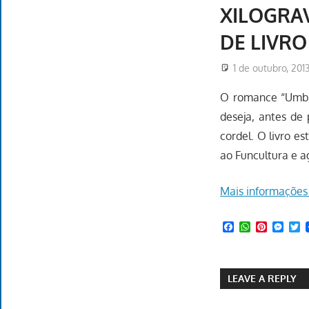
XILOGRAV
DE LIVRO
1 de outubro, 201
O romance “Umbil
deseja, antes de 
cordel. O livro e
ao Funcultura e a
Mais informações
Facebook
WhatsApp
Pinteres
Mess
T
LEAVE A REPLY