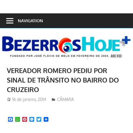
Skip
to
Bezerros
content
NAVIGATION
Hoje
VEREADOR ROMERO PEDIU POR
SINAL DE TRÂNSITO NO BAIRRO DO
CRUZEIRO
16 de janeiro, 2014
Redator
CÂMARA
Facebook
WhatsApp
Pinterest
Messenger
Twitter