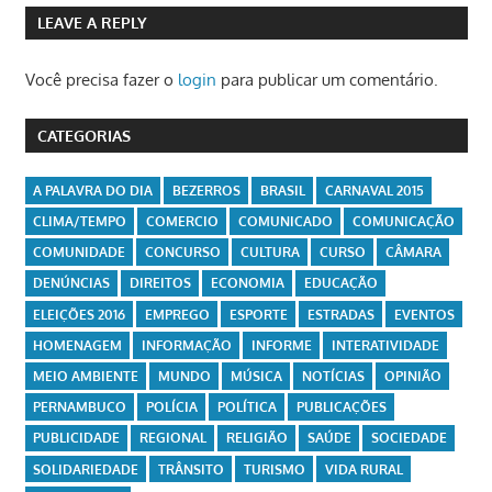
LEAVE A REPLY
Você precisa fazer o
login
para publicar um comentário.
CATEGORIAS
A PALAVRA DO DIA
BEZERROS
BRASIL
CARNAVAL 2015
CLIMA/TEMPO
COMERCIO
COMUNICADO
COMUNICAÇÃO
COMUNIDADE
CONCURSO
CULTURA
CURSO
CÂMARA
DENÚNCIAS
DIREITOS
ECONOMIA
EDUCAÇÃO
ELEIÇÕES 2016
EMPREGO
ESPORTE
ESTRADAS
EVENTOS
HOMENAGEM
INFORMAÇÃO
INFORME
INTERATIVIDADE
MEIO AMBIENTE
MUNDO
MÚSICA
NOTÍCIAS
OPINIÃO
PERNAMBUCO
POLÍCIA
POLÍTICA
PUBLICAÇÕES
PUBLICIDADE
REGIONAL
RELIGIÃO
SAÚDE
SOCIEDADE
SOLIDARIEDADE
TRÂNSITO
TURISMO
VIDA RURAL