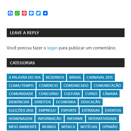
Facebook
WhatsApp
Pinterest
Messenger
Twitter
LEAVE A REPLY
Você precisa fazer o
login
para publicar um comentário.
CATEGORIAS
A PALAVRA DO DIA
BEZERROS
BRASIL
CARNAVAL 2015
CLIMA/TEMPO
COMERCIO
COMUNICADO
COMUNICAÇÃO
COMUNIDADE
CONCURSO
CULTURA
CURSO
CÂMARA
DENÚNCIAS
DIREITOS
ECONOMIA
EDUCAÇÃO
ELEIÇÕES 2016
EMPREGO
ESPORTE
ESTRADAS
EVENTOS
HOMENAGEM
INFORMAÇÃO
INFORME
INTERATIVIDADE
MEIO AMBIENTE
MUNDO
MÚSICA
NOTÍCIAS
OPINIÃO