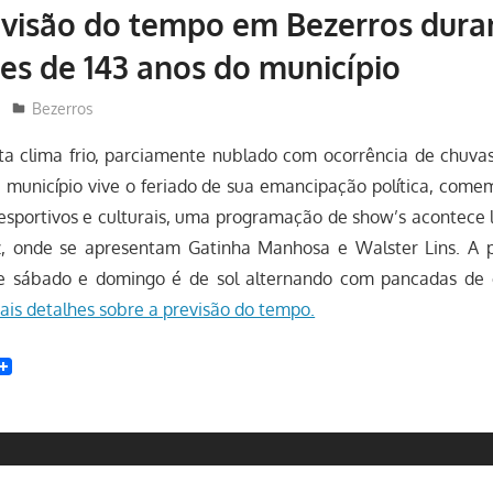
evisão do tempo em Bezerros dura
des de 143 anos do município
Redator
Bezerros
ta clima frio, parciamente nublado com ocorrência de chuv
 município vive o feriado de sua emancipação política, come
sportivos e culturais, uma programação de show’s acontece l
, onde se apresentam Gatinha Manhosa e Walster Lins. A p
 sábado e domingo é de sol alternando com pancadas de c
ais detalhes sobre a previsão do tempo.
t
enger
witter