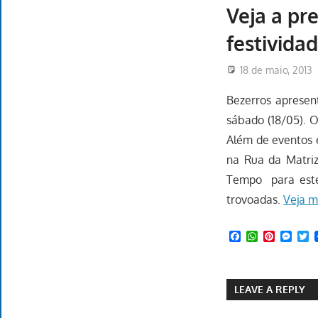
Veja a pr
festivida
18 de maio, 2013
Bezerros apresen
sábado (18/05). O
Além de eventos e
na Rua da Matriz
Tempo para este
trovoadas.
Veja m
Facebook
WhatsApp
Pinteres
Mess
T
LEAVE A REPLY