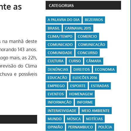
nte as
CATEGORIAS
A PALAVRA DO DIA
BEZERROS
BRASIL
CARNAVAL 2015
CLIMA/TEMPO
COMERCIO
as na manhã deste
COMUNICADO
COMUNICAÇÃO
morando 143 anos.
COMUNIDADE
CONCURSO
ogo mais, as 22h,
CULTURA
CURSO
CÂMARA
revisão do Clima
DENÚNCIAS
DIREITOS
ECONOMIA
huva e possíveis
EDUCAÇÃO
ELEIÇÕES 2016
EMPREGO
ESPORTE
ESTRADAS
EVENTOS
HOMENAGEM
INFORMAÇÃO
INFORME
INTERATIVIDADE
MEIO AMBIENTE
MUNDO
MÚSICA
NOTÍCIAS
OPINIÃO
PERNAMBUCO
POLÍCIA