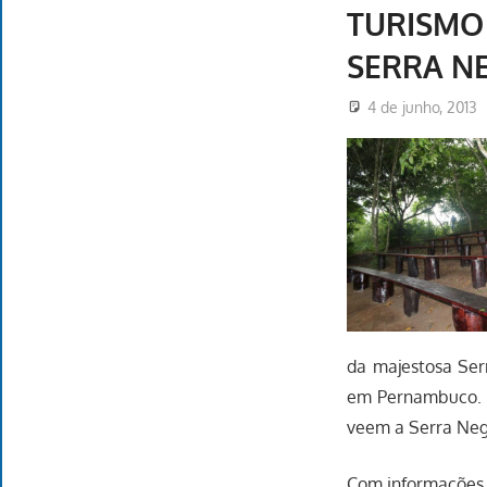
TURISMO
SERRA N
4 de junho, 2013
da majestosa Ser
em Pernambuco. É 
veem a Serra Negr
Com informações 