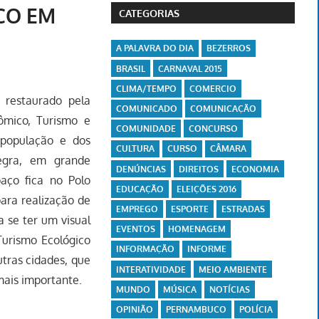
CO EM
CATEGORIAS
A PALAVRA DO DIA
BEZERROS
BRASIL
CARNAVAL 2015
CLIMA/TEMPO
COMERCIO
e restaurado pela
COMUNICADO
COMUNICAÇÃO
ômico, Turismo e
COMUNIDADE
CONCURSO
 população e dos
CULTURA
CURSO
CÂMARA
Negra, em grande
DENÚNCIAS
DIREITOS
ECONOMIA
aço fica no Polo
EDUCAÇÃO
ELEIÇÕES 2016
para realização de
EMPREGO
ESPORTE
ESTRADAS
 se ter um visual
EVENTOS
HOMENAGEM
Turismo Ecológico
INFORMAÇÃO
INFORME
tras cidades, que
INTERATIVIDADE
MEIO AMBIENTE
mais importante.
MUNDO
MÚSICA
NOTÍCIAS
OPINIÃO
PERNAMBUCO
POLÍCIA