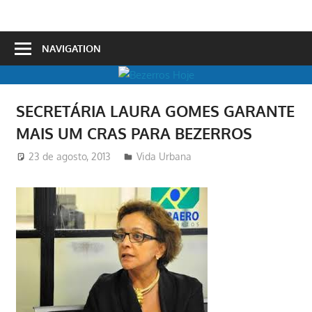
Skip
to
Bezerros
content
NAVIGATION
Hoje
SECRETÁRIA LAURA GOMES GARANTE
MAIS UM CRAS PARA BEZERROS
23 de agosto, 2013
Redator
Vida Urbana