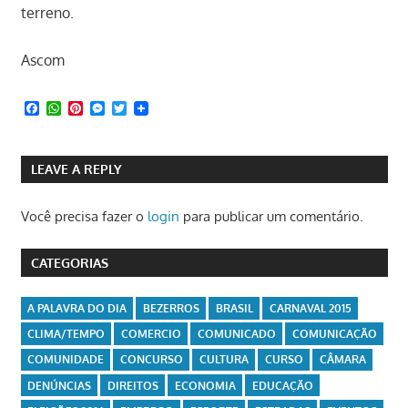
terreno.
Ascom
Facebook
WhatsApp
Pinterest
Messenger
Twitter
LEAVE A REPLY
Você precisa fazer o
login
para publicar um comentário.
CATEGORIAS
A PALAVRA DO DIA
BEZERROS
BRASIL
CARNAVAL 2015
CLIMA/TEMPO
COMERCIO
COMUNICADO
COMUNICAÇÃO
COMUNIDADE
CONCURSO
CULTURA
CURSO
CÂMARA
DENÚNCIAS
DIREITOS
ECONOMIA
EDUCAÇÃO