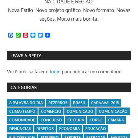
NA CIDADE E REGIÃO.
Nova Estilo. Novo projeto gráfico. Novo formato. Novas
seções. Muito mais bonita!
Facebook
WhatsApp
Pinterest
Messenger
Twitter
LEAVE A REPLY
Você precisa fazer o
login
para publicar um comentário.
CATEGORIAS
A PALAVRA DO DIA
BEZERROS
BRASIL
CARNAVAL 2015
CLIMA/TEMPO
COMERCIO
COMUNICADO
COMUNICAÇÃO
COMUNIDADE
CONCURSO
CULTURA
CURSO
CÂMARA
DENÚNCIAS
DIREITOS
ECONOMIA
EDUCAÇÃO
ELEIÇÕES 2016
EMPREGO
ESPORTE
ESTRADAS
EVENTOS