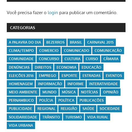
Você precisa fazer o
login
para publicar um comentário.
CATEGORIAS
A PALAVRA DO DIA
BEZERROS
BRASIL
CARNAVAL 2015
CLIMA/TEMPO
COMERCIO
COMUNICADO
COMUNICAÇÃO
COMUNIDADE
CONCURSO
CULTURA
CURSO
CÂMARA
DENÚNCIAS
DIREITOS
ECONOMIA
EDUCAÇÃO
ELEIÇÕES 2016
EMPREGO
ESPORTE
ESTRADAS
EVENTOS
HOMENAGEM
INFORMAÇÃO
INFORME
INTERATIVIDADE
MEIO AMBIENTE
MUNDO
MÚSICA
NOTÍCIAS
OPINIÃO
PERNAMBUCO
POLÍCIA
POLÍTICA
PUBLICAÇÕES
PUBLICIDADE
REGIONAL
RELIGIÃO
SAÚDE
SOCIEDADE
SOLIDARIEDADE
TRÂNSITO
TURISMO
VIDA RURAL
VIDA URBANA