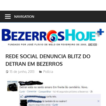
Skip
to
Bezerros
content
NAVIGATION
Hoje
REDE SOCIAL DENUNCIA BLITZ DO
DETRAN EM BEZERROS
15 de junho, 2013
Redator
Polícia