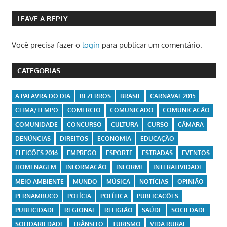
LEAVE A REPLY
Você precisa fazer o
login
para publicar um comentário.
CATEGORIAS
A PALAVRA DO DIA
BEZERROS
BRASIL
CARNAVAL 2015
CLIMA/TEMPO
COMERCIO
COMUNICADO
COMUNICAÇÃO
COMUNIDADE
CONCURSO
CULTURA
CURSO
CÂMARA
DENÚNCIAS
DIREITOS
ECONOMIA
EDUCAÇÃO
ELEIÇÕES 2016
EMPREGO
ESPORTE
ESTRADAS
EVENTOS
HOMENAGEM
INFORMAÇÃO
INFORME
INTERATIVIDADE
MEIO AMBIENTE
MUNDO
MÚSICA
NOTÍCIAS
OPINIÃO
PERNAMBUCO
POLÍCIA
POLÍTICA
PUBLICAÇÕES
PUBLICIDADE
REGIONAL
RELIGIÃO
SAÚDE
SOCIEDADE
SOLIDARIEDADE
TRÂNSITO
TURISMO
VIDA RURAL