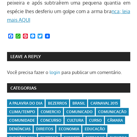
peixeira e após subtraírem uma pequena quantia em
espécie lhes desferiu um golpe com a arma bra
nca; leia
mais AQUI
Facebook
WhatsApp
Pinterest
Messenger
Twitter
LEAVE A REPLY
Você precisa fazer o
login
para publicar um comentário.
CATEGORIAS
A PALAVRA DO DIA
BEZERROS
BRASIL
CARNAVAL 2015
CLIMA/TEMPO
COMERCIO
COMUNICADO
COMUNICAÇÃO
COMUNIDADE
CONCURSO
CULTURA
CURSO
CÂMARA
DENÚNCIAS
DIREITOS
ECONOMIA
EDUCAÇÃO