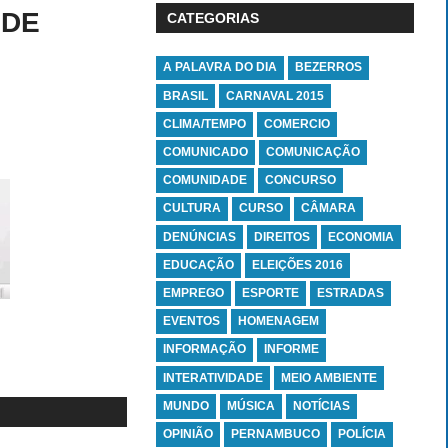
 DE
CATEGORIAS
A PALAVRA DO DIA
BEZERROS
BRASIL
CARNAVAL 2015
CLIMA/TEMPO
COMERCIO
COMUNICADO
COMUNICAÇÃO
COMUNIDADE
CONCURSO
CULTURA
CURSO
CÂMARA
DENÚNCIAS
DIREITOS
ECONOMIA
EDUCAÇÃO
ELEIÇÕES 2016
EMPREGO
ESPORTE
ESTRADAS
EVENTOS
HOMENAGEM
INFORMAÇÃO
INFORME
INTERATIVIDADE
MEIO AMBIENTE
MUNDO
MÚSICA
NOTÍCIAS
OPINIÃO
PERNAMBUCO
POLÍCIA