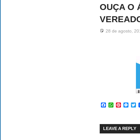
OUÇA O 
VEREADO
28 de agosto, 20
Facebook
WhatsApp
Pinteres
Mess
T
LEAVE A REPLY