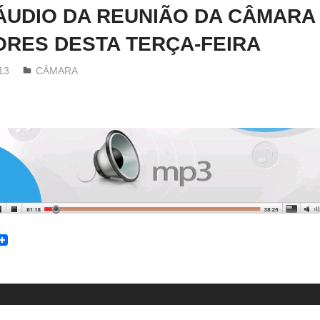
ÁUDIO DA REUNIÃO DA CÂMARA
RES DESTA TERÇA-FEIRA
13
Redator
CÂMARA
t
enger
witter