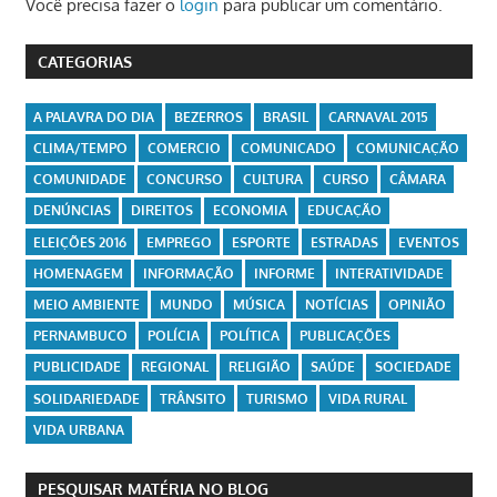
Você precisa fazer o
login
para publicar um comentário.
CATEGORIAS
A PALAVRA DO DIA
BEZERROS
BRASIL
CARNAVAL 2015
CLIMA/TEMPO
COMERCIO
COMUNICADO
COMUNICAÇÃO
COMUNIDADE
CONCURSO
CULTURA
CURSO
CÂMARA
DENÚNCIAS
DIREITOS
ECONOMIA
EDUCAÇÃO
ELEIÇÕES 2016
EMPREGO
ESPORTE
ESTRADAS
EVENTOS
HOMENAGEM
INFORMAÇÃO
INFORME
INTERATIVIDADE
MEIO AMBIENTE
MUNDO
MÚSICA
NOTÍCIAS
OPINIÃO
PERNAMBUCO
POLÍCIA
POLÍTICA
PUBLICAÇÕES
PUBLICIDADE
REGIONAL
RELIGIÃO
SAÚDE
SOCIEDADE
SOLIDARIEDADE
TRÂNSITO
TURISMO
VIDA RURAL
VIDA URBANA
PESQUISAR MATÉRIA NO BLOG