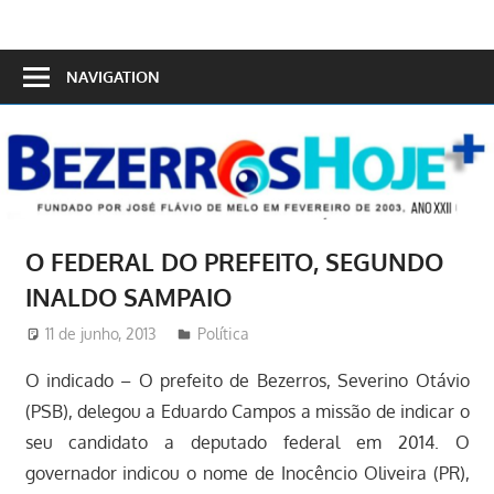
Skip
to
Bezerros
content
NAVIGATION
Hoje
O FEDERAL DO PREFEITO, SEGUNDO
INALDO SAMPAIO
11 de junho, 2013
Redator
Política
O indicado – O prefeito de Bezerros, Severino Otávio
(PSB), delegou a Eduardo Campos a missão de indicar o
seu candidato a deputado federal em 2014. O
governador indicou o nome de Inocêncio Oliveira (PR),