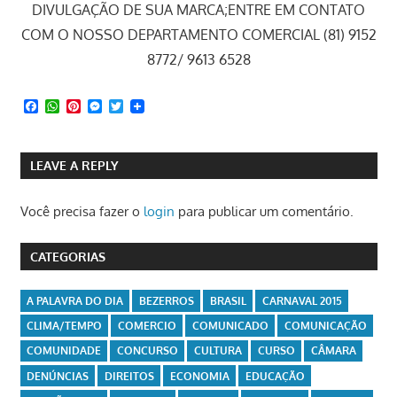
Facebook
WhatsApp
Pinterest
Messenger
Twitter
LEAVE A REPLY
Você precisa fazer o
login
para publicar um comentário.
CATEGORIAS
A PALAVRA DO DIA
BEZERROS
BRASIL
CARNAVAL 2015
CLIMA/TEMPO
COMERCIO
COMUNICADO
COMUNICAÇÃO
COMUNIDADE
CONCURSO
CULTURA
CURSO
CÂMARA
DENÚNCIAS
DIREITOS
ECONOMIA
EDUCAÇÃO