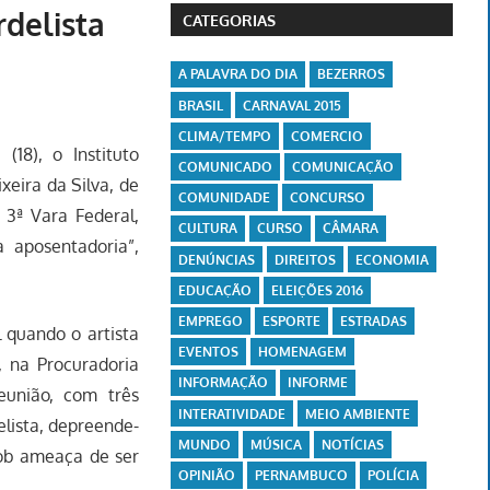
rdelista
CATEGORIAS
A PALAVRA DO DIA
BEZERROS
BRASIL
CARNAVAL 2015
CLIMA/TEMPO
COMERCIO
(18), o Instituto
COMUNICADO
COMUNICAÇÃO
xeira da Silva, de
COMUNIDADE
CONCURSO
 3ª Vara Federal,
CULTURA
CURSO
CÂMARA
a aposentadoria”,
DENÚNCIAS
DIREITOS
ECONOMIA
EDUCAÇÃO
ELEIÇÕES 2016
EMPREGO
ESPORTE
ESTRADAS
 quando o artista
EVENTOS
HOMENAGEM
, na Procuradoria
INFORMAÇÃO
INFORME
eunião, com três
INTERATIVIDADE
MEIO AMBIENTE
elista, depreende-
MUNDO
MÚSICA
NOTÍCIAS
 sob ameaça de ser
OPINIÃO
PERNAMBUCO
POLÍCIA