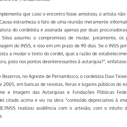
lementa que caso o encontro fosse amistoso, o artista não t
 “Causa estranheza o fato de uma reunião meramente informat
atura do cordelista e assinada apenas por duas procuradoras 
a Silva assumiu o compromisso de mudar, justamente, os 
magem do INSS, e isso em um prazo de 90 dias. Se o INSS jam
lista a mudar o texto do cordel, qual a razão de estabelecim
bra, justo nos pontos desinteressantes à autarquia?”, enfatizou
e Bezerros, no Agreste de Pernambuco, o cordelista Davi Teixe
e 2005, em bancas de revistas, feiras e lugares públicos do 
e e Imagem das Autarquias e Fundações Públicas Feder
el citado acima e viu na obra “conteúdo depreciativo à i
PRE/INSS realizou audiência com o artesão, com o intuito d
a.