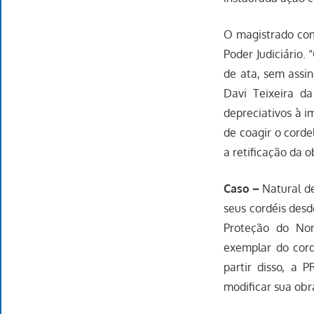
O magistrado comp
Poder Judiciário.
de ata, sem assin
Davi Teixeira d
depreciativos à i
de coagir o corde
a retificação da o
Caso –
Natural d
seus cordéis desd
Proteção do Nom
exemplar do cord
partir disso, a 
modificar sua obr