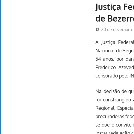
Justiça F
de Bezerr
20 de dezembro, 
A Justiça Federa
Nacional do Segur
54 anos, por dan
Frederico Azeved
censurado pelo I
Na decisão de qu
foi constrangido 
Regional Especi
procuradoras fede
se que o convite 
instaurada ação c