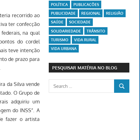
POLÍTICA
PUBLICAÇÕES
PUBLICIDADE
REGIONAL
RELIGIÃO
eria recorrido ao
SAÚDE
SOCIEDADE
iva ter confecção
SOLIDARIEDADE
TRÂNSITO
federais, na qual
TURISMO
VIDA RURAL
pontos do cordel
VIDA URBANA
ais teve intenção
ento de prazo para
.
PESQUISAR MATÉRIA NO BLOG
Search
ira da Silva vende
SEARCH
for:
estado. O Grupo de
ais adquiriu um
magem do INSS”. A
e fazer o artista