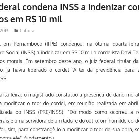
ederal condena INSS a indenizar co
os em R$ 10 mil
2013
Redator
Cultura
l em Pernambuco (JFPE) condenou, na última quarta-feira 
o Social (INSS) a indenizar em R$ 10 mil o cordelista Davi Tei
os morais. Em setembro deste ano, o juiz federal titular da
o, já havia liberado o cordel “A lei da previdência para 
NSS.
arta-feira, o magistrado constatou a presença de dano moral
a modificar o teor do cordel, em reunião realizada em abril
alizada do INSS (PRE/INSS). “Do modo como ocorreu a r
rais e uma servidora de um lado, e do outro, um humilde cord
foi, sim, para constrangê-lo a modificar o teor de sua obra,
ontra ele”, fundamentou.