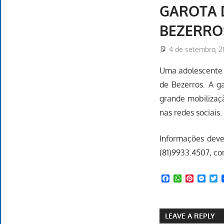
GAROTA 
BEZERRO
4 de setembro, 2
Uma adolescente d
de Bezerros. A g
grande mobilizaçã
nas redes sociais.
Informações deve
(81)9933.4507, co
Facebook
WhatsApp
Pinteres
Mess
T
LEAVE A REPLY