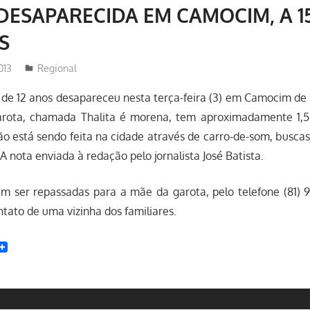
DESAPARECIDA EM CAMOCIM, A 1
S
013
Redator
Regional
e 12 anos desapareceu nesta terça-feira (3) em Camocim de S
arota, chamada Thalita é morena, tem aproximadamente 1,5
o está sendo feita na cidade através de carro-de-som, buscas
 A nota enviada à redação pelo jornalista José Batista.
m ser repassadas para a mãe da garota, pelo telefone (81) 
ntato de uma vizinha dos familiares.
t
enger
witter