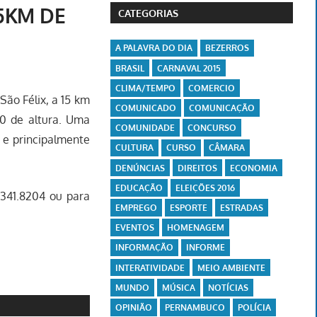
5KM DE
CATEGORIAS
A PALAVRA DO DIA
BEZERROS
BRASIL
CARNAVAL 2015
CLIMA/TEMPO
COMERCIO
ão Félix, a 15 km
COMUNICADO
COMUNICAÇÃO
0 de altura. Uma
COMUNIDADE
CONCURSO
 e principalmente
CULTURA
CURSO
CÂMARA
DENÚNCIAS
DIREITOS
ECONOMIA
EDUCAÇÃO
ELEIÇÕES 2016
9341.8204 ou para
EMPREGO
ESPORTE
ESTRADAS
EVENTOS
HOMENAGEM
INFORMAÇÃO
INFORME
INTERATIVIDADE
MEIO AMBIENTE
MUNDO
MÚSICA
NOTÍCIAS
OPINIÃO
PERNAMBUCO
POLÍCIA