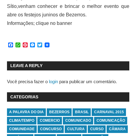
Sítio,venham conhecer e brincar o melhor evento que
abre os festejos juninos de Bezerros.
Informações; clique no banner
Facebook
WhatsApp
Pinterest
Messenger
Twitter
LEAVE A REPLY
Você precisa fazer o
login
para publicar um comentário.
CATEGORIAS
A PALAVRA DO DIA
BEZERROS
BRASIL
CARNAVAL 2015
CLIMA/TEMPO
COMERCIO
COMUNICADO
COMUNICAÇÃO
COMUNIDADE
CONCURSO
CULTURA
CURSO
CÂMARA