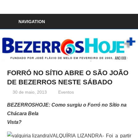
Skip
to
Bezerros
content
NAVIGATION
Hoje
FORRÓ NO SÍTIO ABRE O SÃO JOÃO
DE BEZERROS NESTE SÁBADO
30 de maio, 2013
Redator
Eventos
BEZERROSHOJE: Como surgiu o Forró no Sítio na
Chácara Bela
Vista?
VALQUÍRIA LIZANDRA- Foi a partir