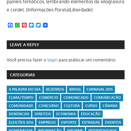
painéis temáticos, lembrando elementos da xilogravura
e cordel. (Informações PoratalLiberdade)
Facebook
WhatsApp
Pinterest
Messenger
Twitter
LEAVE A REPLY
Você precisa fazer o
login
para publicar um comentário.
CATEGORIAS
A PALAVRA DO DIA
BEZERROS
BRASIL
CARNAVAL 2015
CLIMA/TEMPO
COMERCIO
COMUNICADO
COMUNICAÇÃO
COMUNIDADE
CONCURSO
CULTURA
CURSO
CÂMARA
DENÚNCIAS
DIREITOS
ECONOMIA
EDUCAÇÃO
ELEIÇÕES 2016
EMPREGO
ESPORTE
ESTRADAS
EVENTOS
HOMENAGEM
INFORMAÇÃO
INFORME
INTERATIVIDADE