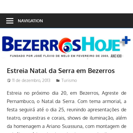
Skip
to
Bezerros
content
NAVIGATION
Hoje
Estreia Natal da Serra em Bezerros
11 de dezembro, 2013
Redator
Turismo
Estreia no próximo dia 20, em Bezerros, Agreste de
Pernambuco, o Natal da Serra. Com tema armorial, a
festa seguirá até o dia 25, reunindo apresentações de
teatro, orquestras e corais, shows de iluminação, além
da homenagem a Ariano Suassuna, com montagem de