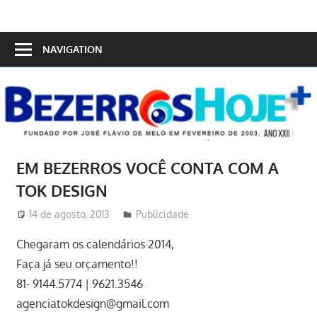
Skip
to
Bezerros
content
NAVIGATION
Hoje
EM BEZERROS VOCÊ CONTA COM A
TOK DESIGN
14 de agosto, 2013
Redator
Publicidade
Chegaram os calendários 2014,
Faça já seu orçamento!!
81- 9144.5774 | 9621.3546
agenciatokdesign@gmail.com