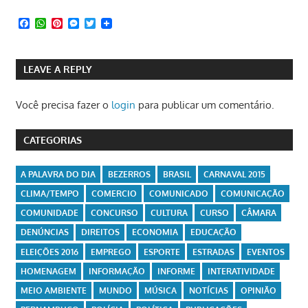
Facebook
WhatsApp
Pinterest
Messenger
Twitter
LEAVE A REPLY
Você precisa fazer o
login
para publicar um comentário.
CATEGORIAS
A PALAVRA DO DIA
BEZERROS
BRASIL
CARNAVAL 2015
CLIMA/TEMPO
COMERCIO
COMUNICADO
COMUNICAÇÃO
COMUNIDADE
CONCURSO
CULTURA
CURSO
CÂMARA
DENÚNCIAS
DIREITOS
ECONOMIA
EDUCAÇÃO
ELEIÇÕES 2016
EMPREGO
ESPORTE
ESTRADAS
EVENTOS
HOMENAGEM
INFORMAÇÃO
INFORME
INTERATIVIDADE
MEIO AMBIENTE
MUNDO
MÚSICA
NOTÍCIAS
OPINIÃO