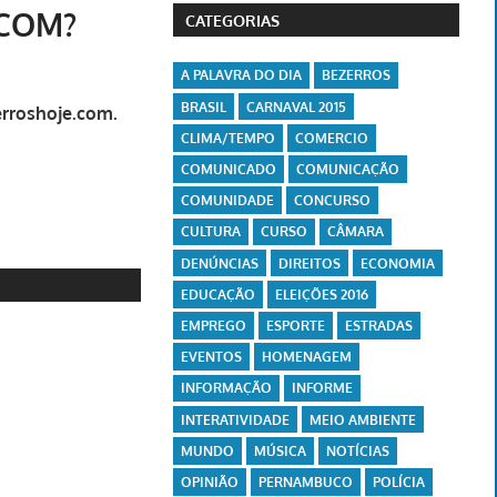
.COM?
CATEGORIAS
A PALAVRA DO DIA
BEZERROS
BRASIL
CARNAVAL 2015
erroshoje.com.
CLIMA/TEMPO
COMERCIO
COMUNICADO
COMUNICAÇÃO
COMUNIDADE
CONCURSO
CULTURA
CURSO
CÂMARA
DENÚNCIAS
DIREITOS
ECONOMIA
EDUCAÇÃO
ELEIÇÕES 2016
EMPREGO
ESPORTE
ESTRADAS
EVENTOS
HOMENAGEM
INFORMAÇÃO
INFORME
INTERATIVIDADE
MEIO AMBIENTE
MUNDO
MÚSICA
NOTÍCIAS
OPINIÃO
PERNAMBUCO
POLÍCIA