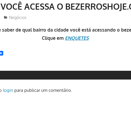
 VOCÊ ACESSA O BEZERROSHOJE
Redator
Negócios
 saber de qual bairro da cidade você está acessando o bez
Clique em
ENQUETES
t
enger
witter
 o
login
para publicar um comentário.