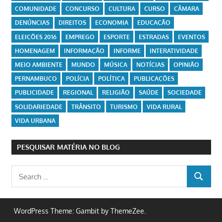
COMUNIDADE
CONCURSO
CULTURA
CURSO
CÂMARA
DENÚNCIAS
DIREITOS
ECONOMIA
EDUCAÇÃO
ELEIÇÕES 2016
EMPREGO
ESPORTE
ESTRADAS
EVENTOS
HOMENAGEM
INFORMAÇÃO
INFORME
INTERATIVIDADE
MEIO AMBIENTE
MUNDO
MÚSICA
NOTÍCIAS
OPINIÃO
PERNAMBUCO
POLÍCIA
POLÍTICA
PUBLICAÇÕES
PUBLICIDADE
REGIONAL
RELIGIÃO
SAÚDE
SOCIEDADE
SOLIDARIEDADE
TRÂNSITO
TURISMO
VIDA RURAL
VIDA URBANA
PESQUISAR MATÉRIA NO BLOG
Search
SEARCH
for:
WordPress Theme: Gambit by ThemeZee.