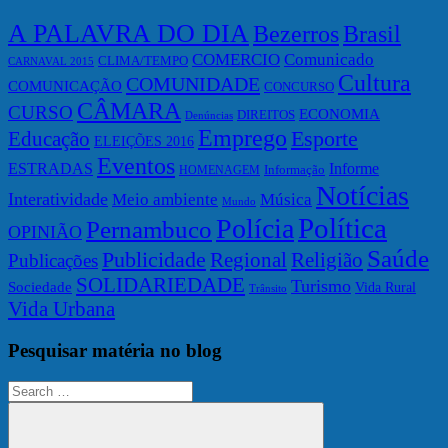
A PALAVRA DO DIA
Bezerros
Brasil
COMERCIO
Comunicado
CLIMA/TEMPO
CARNAVAL 2015
Cultura
COMUNIDADE
COMUNICAÇÃO
CONCURSO
CÂMARA
CURSO
ECONOMIA
DIREITOS
Denúncias
Emprego
Esporte
Educação
ELEIÇÕES 2016
Eventos
ESTRADAS
Informe
HOMENAGEM
Informação
Notícias
Interatividade
Meio ambiente
Música
Mundo
Política
Polícia
Pernambuco
OPINIÃO
Saúde
Publicidade
Regional
Religião
Publicações
SOLIDARIEDADE
Turismo
Sociedade
Vida Rural
Trânsito
Vida Urbana
Pesquisar matéria no blog
Search
for: