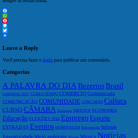
sempre às sextas-feiras.
Facebook
WhatsApp
Pinterest
Messenger
Twitter
Leave a Reply
Você precisa fazer o
login
para publicar um comentário.
Categorias
A PALAVRA DO DIA
Bezerros
Brasil
COMERCIO
Comunicado
CLIMA/TEMPO
CARNAVAL 2015
Cultura
COMUNIDADE
COMUNICAÇÃO
CONCURSO
CÂMARA
CURSO
ECONOMIA
DIREITOS
Denúncias
Emprego
Esporte
Educação
ELEIÇÕES 2016
Eventos
ESTRADAS
Informe
Informação
HOMENAGEM
Notícias
Interatividade
Meio ambiente
Música
Mundo