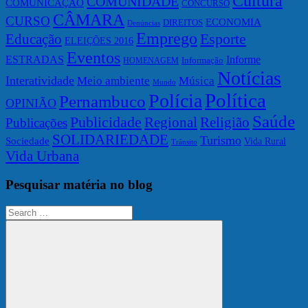
Cultura
COMUNIDADE
COMUNICAÇÃO
CONCURSO
CÂMARA
CURSO
ECONOMIA
DIREITOS
Denúncias
Emprego
Esporte
Educação
ELEIÇÕES 2016
Eventos
ESTRADAS
Informe
Informação
HOMENAGEM
Notícias
Interatividade
Meio ambiente
Música
Mundo
Política
Polícia
Pernambuco
OPINIÃO
Saúde
Publicidade
Regional
Religião
Publicações
SOLIDARIEDADE
Turismo
Sociedade
Vida Rural
Trânsito
Vida Urbana
Pesquisar matéria no blog
Search
for: