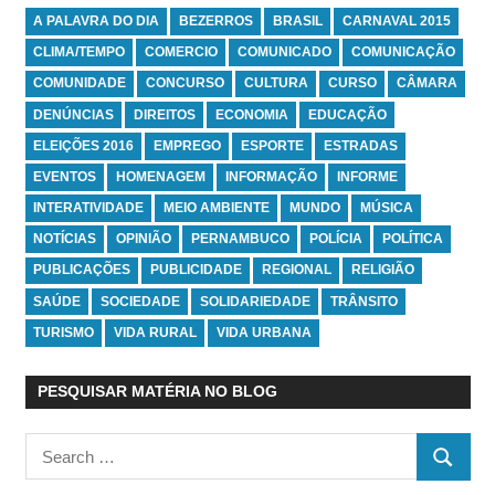
A PALAVRA DO DIA
BEZERROS
BRASIL
CARNAVAL 2015
CLIMA/TEMPO
COMERCIO
COMUNICADO
COMUNICAÇÃO
COMUNIDADE
CONCURSO
CULTURA
CURSO
CÂMARA
DENÚNCIAS
DIREITOS
ECONOMIA
EDUCAÇÃO
ELEIÇÕES 2016
EMPREGO
ESPORTE
ESTRADAS
EVENTOS
HOMENAGEM
INFORMAÇÃO
INFORME
INTERATIVIDADE
MEIO AMBIENTE
MUNDO
MÚSICA
NOTÍCIAS
OPINIÃO
PERNAMBUCO
POLÍCIA
POLÍTICA
PUBLICAÇÕES
PUBLICIDADE
REGIONAL
RELIGIÃO
SAÚDE
SOCIEDADE
SOLIDARIEDADE
TRÂNSITO
TURISMO
VIDA RURAL
VIDA URBANA
PESQUISAR MATÉRIA NO BLOG
Search
SEARC
for: