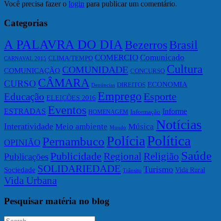
Você precisa fazer o
login
para publicar um comentário.
Categorias
A PALAVRA DO DIA
Bezerros
Brasil
COMERCIO
Comunicado
CLIMA/TEMPO
CARNAVAL 2015
Cultura
COMUNIDADE
COMUNICAÇÃO
CONCURSO
CÂMARA
CURSO
ECONOMIA
DIREITOS
Denúncias
Emprego
Esporte
Educação
ELEIÇÕES 2016
Eventos
ESTRADAS
Informe
Informação
HOMENAGEM
Notícias
Interatividade
Meio ambiente
Música
Mundo
Política
Polícia
Pernambuco
OPINIÃO
Saúde
Publicidade
Regional
Religião
Publicações
SOLIDARIEDADE
Turismo
Sociedade
Vida Rural
Trânsito
Vida Urbana
Pesquisar matéria no blog
Search