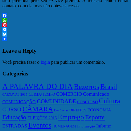
sido preterida pelo seu ex-vice prefeito. A redação tentou entrar
contato com ela, mas não obteve sucesso.
Facebook
WhatsApp
Pinterest
Messenger
Twitter
Leave a Reply
Você precisa fazer o
login
para publicar um comentário.
Categorias
A PALAVRA DO DIA
Bezerros
Brasil
COMERCIO
Comunicado
CLIMA/TEMPO
CARNAVAL 2015
Cultura
COMUNIDADE
COMUNICAÇÃO
CONCURSO
CÂMARA
CURSO
ECONOMIA
DIREITOS
Denúncias
Emprego
Esporte
Educação
ELEIÇÕES 2016
Eventos
ESTRADAS
Informe
HOMENAGEM
Informação