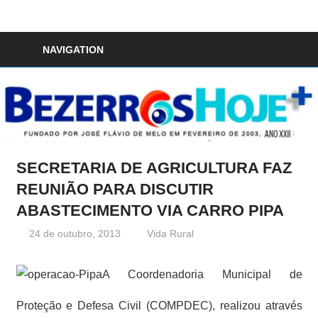
Skip
to
Bezerros
content
NAVIGATION
Hoje
SECRETARIA DE AGRICULTURA FAZ
REUNIÃO PARA DISCUTIR
ABASTECIMENTO VIA CARRO PIPA
24 de outubro, 2013
Redator
Vida Rural
A Coordenadoria Municipal de
Proteção e Defesa Civil (COMPDEC), realizou através