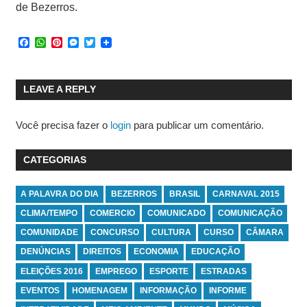
de Bezerros.
Facebook
WhatsApp
Pinterest
Messenger
Twitter
LEAVE A REPLY
Você precisa fazer o
login
para publicar um comentário.
CATEGORIAS
A PALAVRA DO DIA
BEZERROS
BRASIL
CARNAVAL 2015
CLIMA/TEMPO
COMERCIO
COMUNICADO
COMUNICAÇÃO
COMUNIDADE
CONCURSO
CULTURA
CURSO
CÂMARA
DENÚNCIAS
DIREITOS
ECONOMIA
EDUCAÇÃO
ELEIÇÕES 2016
EMPREGO
ESPORTE
ESTRADAS
EVENTOS
HOMENAGEM
INFORMAÇÃO
INFORME