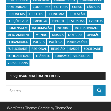
COMUNIDADE
CONCURSO
CULTURA
CURSO
CÂMARA
DENÚNCIAS
DIREITOS
ECONOMIA
EDUCAÇÃO
ELEIÇÕES 2016
EMPREGO
ESPORTE
ESTRADAS
EVENTOS
HOMENAGEM
INFORMAÇÃO
INFORME
INTERATIVIDADE
MEIO AMBIENTE
MUNDO
MÚSICA
NOTÍCIAS
OPINIÃO
PERNAMBUCO
POLÍCIA
POLÍTICA
PUBLICAÇÕES
PUBLICIDADE
REGIONAL
RELIGIÃO
SAÚDE
SOCIEDADE
SOLIDARIEDADE
TRÂNSITO
TURISMO
VIDA RURAL
VIDA URBANA
PESQUISAR MATÉRIA NO BLOG
Search
SEARCH
for:
WordPress Theme: Gambit by ThemeZee.