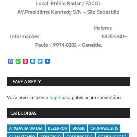
Local: Prédio Radar / FACOL
AV.Presidênte Kennedy S/N – São Sebastião
Maiores
Informações: 8828-5341–
Paulo / 9974-8282 – Geneide.
Facebook
WhatsApp
Pinterest
Messenger
Twitter
LEAVE A REPLY
Você precisa fazer o
login
para publicar um comentário.
CATEGORIAS
A PALAVRA DO DIA
BEZERROS
BRASIL
CARNAVAL 2015
CLIMA/TEMPO
COMERCIO
COMUNICADO
COMUNICAÇÃO