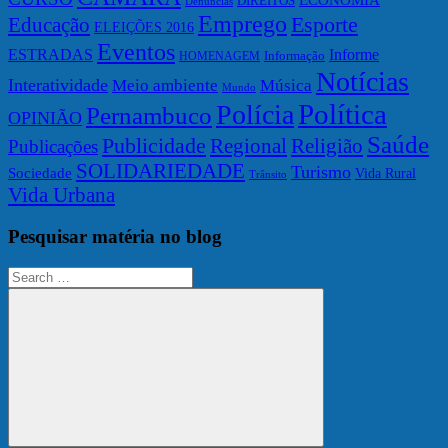
ECONOMIA
DIREITOS
Denúncias
Emprego
Esporte
Educação
ELEIÇÕES 2016
Eventos
ESTRADAS
Informe
Informação
HOMENAGEM
Notícias
Interatividade
Meio ambiente
Música
Mundo
Política
Polícia
Pernambuco
OPINIÃO
Saúde
Publicidade
Regional
Religião
Publicações
SOLIDARIEDADE
Turismo
Sociedade
Vida Rural
Trânsito
Vida Urbana
Pesquisar matéria no blog
Search
for: