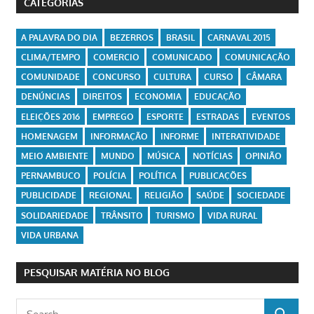
CATEGORIAS
A PALAVRA DO DIA
BEZERROS
BRASIL
CARNAVAL 2015
CLIMA/TEMPO
COMERCIO
COMUNICADO
COMUNICAÇÃO
COMUNIDADE
CONCURSO
CULTURA
CURSO
CÂMARA
DENÚNCIAS
DIREITOS
ECONOMIA
EDUCAÇÃO
ELEIÇÕES 2016
EMPREGO
ESPORTE
ESTRADAS
EVENTOS
HOMENAGEM
INFORMAÇÃO
INFORME
INTERATIVIDADE
MEIO AMBIENTE
MUNDO
MÚSICA
NOTÍCIAS
OPINIÃO
PERNAMBUCO
POLÍCIA
POLÍTICA
PUBLICAÇÕES
PUBLICIDADE
REGIONAL
RELIGIÃO
SAÚDE
SOCIEDADE
SOLIDARIEDADE
TRÂNSITO
TURISMO
VIDA RURAL
VIDA URBANA
PESQUISAR MATÉRIA NO BLOG
Search