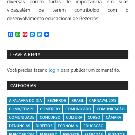
diversas porém todas de importância em suas
vidas,além de terem contribuído com o
desenvolvimento educacional de Bezerros.
Facebook
WhatsApp
Pinterest
Messenger
Twitter
LEAVE A REPLY
Você precisa fazer o
login
para publicar um comentário.
CATEGORIAS
A PALAVRA DO DIA
BEZERROS
BRASIL
CARNAVAL 2015
CLIMA/TEMPO
COMERCIO
COMUNICADO
COMUNICAÇÃO
COMUNIDADE
CONCURSO
CULTURA
CURSO
CÂMARA
DENÚNCIAS
DIREITOS
ECONOMIA
EDUCAÇÃO
ELEIÇÕES 2016
EMPREGO
ESPORTE
ESTRADAS
EVENTOS