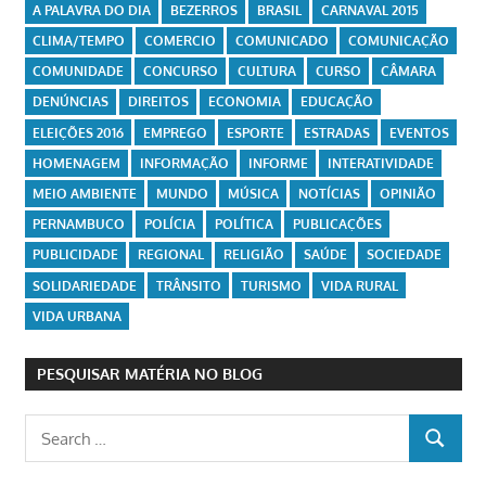
A PALAVRA DO DIA
BEZERROS
BRASIL
CARNAVAL 2015
CLIMA/TEMPO
COMERCIO
COMUNICADO
COMUNICAÇÃO
COMUNIDADE
CONCURSO
CULTURA
CURSO
CÂMARA
DENÚNCIAS
DIREITOS
ECONOMIA
EDUCAÇÃO
ELEIÇÕES 2016
EMPREGO
ESPORTE
ESTRADAS
EVENTOS
HOMENAGEM
INFORMAÇÃO
INFORME
INTERATIVIDADE
MEIO AMBIENTE
MUNDO
MÚSICA
NOTÍCIAS
OPINIÃO
PERNAMBUCO
POLÍCIA
POLÍTICA
PUBLICAÇÕES
PUBLICIDADE
REGIONAL
RELIGIÃO
SAÚDE
SOCIEDADE
SOLIDARIEDADE
TRÂNSITO
TURISMO
VIDA RURAL
VIDA URBANA
PESQUISAR MATÉRIA NO BLOG
Search
SEARCH
for: