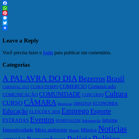
Facebook
WhatsApp
Pinterest
Messenger
Twitter
Leave a Reply
Você precisa fazer o
login
para publicar um comentário.
Categorias
A PALAVRA DO DIA
Bezerros
Brasil
COMERCIO
Comunicado
CLIMA/TEMPO
CARNAVAL 2015
Cultura
COMUNIDADE
COMUNICAÇÃO
CONCURSO
CÂMARA
CURSO
ECONOMIA
DIREITOS
Denúncias
Emprego
Esporte
Educação
ELEIÇÕES 2016
Eventos
ESTRADAS
Informe
Informação
HOMENAGEM
Notícias
Interatividade
Meio ambiente
Música
Mundo
Política
Polícia