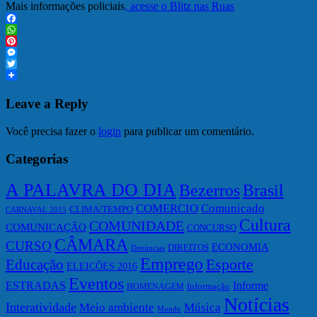
Mais informações policiais
, acesse o Blitz nas Ruas
Facebook
WhatsApp
Pinterest
Messenger
Twitter
Leave a Reply
Você precisa fazer o
login
para publicar um comentário.
Categorias
A PALAVRA DO DIA
Bezerros
Brasil
COMERCIO
Comunicado
CLIMA/TEMPO
CARNAVAL 2015
Cultura
COMUNIDADE
COMUNICAÇÃO
CONCURSO
CÂMARA
CURSO
ECONOMIA
DIREITOS
Denúncias
Emprego
Esporte
Educação
ELEIÇÕES 2016
Eventos
ESTRADAS
Informe
Informação
HOMENAGEM
Notícias
Interatividade
Meio ambiente
Música
Mundo