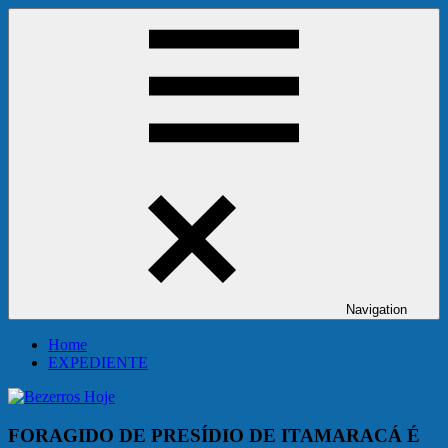
Skip
Bezerros
to
Hoje
content
Navigation
Home
EXPEDIENTE
FORAGIDO DE PRESÍDIO DE ITAMARACÁ É